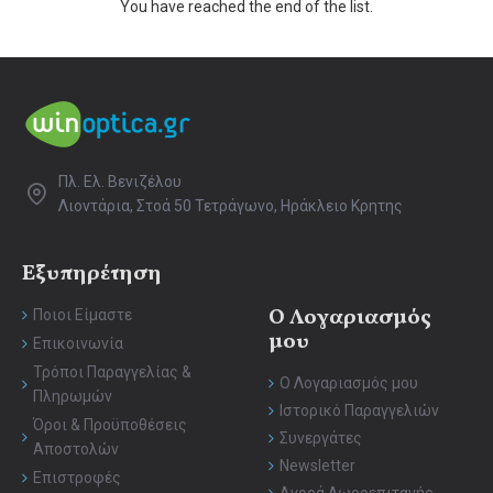
You have reached the end of the list.
Πλ. Ελ. Βενιζέλου
Λιοντάρια, Στοά 50 Τετράγωνο, Ηράκλειο Κρητης
Εξυπηρέτηση
Ο Λογαριασμός
Ποιοι Είμαστε
μου
Επικοινωνία
Τρόποι Παραγγελίας &
Ο Λογαριασμός μου
Πληρωμών
Ιστορικό Παραγγελιών
Όροι & Προϋποθέσεις
Συνεργάτες
Αποστολών
Newsletter
Επιστροφές
Αγορά Δωροεπιταγής