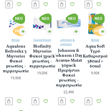
ΝΈΟ
ΝΈΟ
ΝΈΟ
ΝΈΟ
HOT
HOT
Amvis
CooperVision
Johnson &
Amvis
Johnson
Aqualens
Biofinity
Αqua Soft
Johnson &
Refresh2 3
Μηνιαίοι
Υγρό
Johnson 1 Day
Μηνιαίοι
Φακοί 3pack
Καθαρισμού
Acuvue Moist
Φακοί
μυωπίας -
380ml +
30pack
μυωπίας -
υπερμετρωπίας
60ml
Ημερήσιοι
υπερμετρωπίας
19,00€
9,90€
Φακοί
19,90€
μυωπίας -
υπερμετρωπίας
22,49€