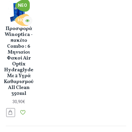
ΝΈΟ
HOT
Προσφορά
Winoptica -
πακέτο
Combo : 6
Μηνιαίοι
Φακοί Air
Optix
Hydraglyde
Με 2 Υγρά
Καθαρισμού
All Clean
350ml
30,90€