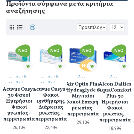
Προϊόντα σύμφωνα με τα κριτήρια
αναζήτησης
ΝΈΟ
ΝΈΟ
ΝΈΟ
ΝΈΟ
HOT
Johnson &
Johnson &
Alcon
Alcon
Johnson
Johnson
Air Optix Plus
Alcon Dailies
Acuvue Oasys
Acuvue Oasys 6
Hydraglyde 6
AquaComfort
30 Φακοί
Φακοί
Μηνιαίοι
Plus 30
Ημερήσιοι
15νθήμερης
Φακοί Επαφής
Ημερήσιοι
Φακοί
Διάρκειας
μυωπίας-
Φακοί
μυωπίας -
μυωπίας -
υπερμετρωπίας
μυωπίας -
υπερμετρωπίας
υπερμετρωπίας
υπερμετρωπίας
29,10€
26,10€
22,44€
18,99€